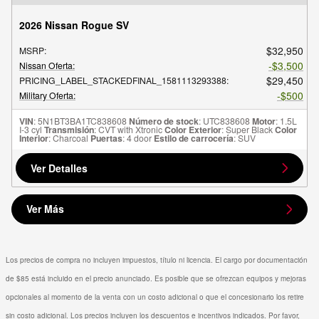
2026 Nissan Rogue SV
$32,950
MSRP
:
$3,500
Nissan Oferta
:
$29,450
PRICING_LABEL_STACKEDFINAL_1581113293388
:
$500
Military Oferta
:
VIN
: 5N1BT3BA1TC838608
Número de stock
: UTC838608
Motor
: 1.5L
I-3 cyl
Transmisión
: CVT with Xtronic
Color Exterior
: Super Black
Color
Interior
: Charcoal
Puertas
: 4 door
Estilo de carrocería
: SUV
Ver Detalles
Ver Más
Los precios de compra no incluyen impuestos, título ni licencia. El cargo por documentación
de $85 está incluido en el precio anunciado. Es posible que se ofrezcan equipos y mejoras
opcionales al momento de la venta con un costo adicional o que el concesionario los retire
sin costo adicional. Los precios incluyen los descuentos e incentivos indicados. Por favor,