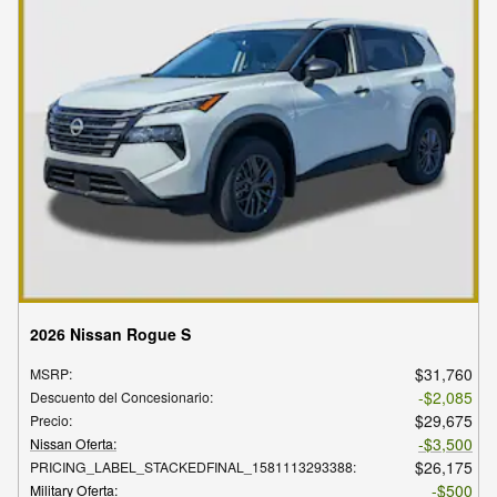
2026 Nissan Rogue S
$31,760
MSRP
:
$2,085
Descuento del Concesionario
:
$29,675
Precio
:
$3,500
Nissan Oferta
:
$26,175
PRICING_LABEL_STACKEDFINAL_1581113293388
:
$500
Military Oferta
: