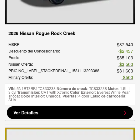
2026 Nissan Rogue Rock Creek
$37,540
MSRP
:
$2,437
Descuento del Concesionario
:
$35,103
Precio
:
$3,500
Nissan Oferta
:
$31,603
PRICING_LABEL_STACKEDFINAL_1581113293388
:
$500
Military Oferta
:
VIN
: 5N1BT3BB1TC833238
Número de stock
: TC833238
Motor
: 1.5L I-
3 cyl
Transmisión
: CVT with Xtronic
Color Exterior
: Everest White Pearl
Tricoat
Color Interior
: Charcoal
Puertas
: 4 door
Estilo de carrocería
:
SUV
Ver Detalles