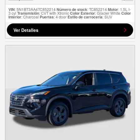
VIN
: 5N1BT3AA4TC852214
Número de stock
: TC852214
Motor
: 1.5L I-
3 cyl
Transmisión
: CVT with Xtronic
Color Exterior
: Glacier White
Color
Interior
: Charcoal
Puertas
: 4 door
Estilo de carrocería
: SUV
Ver Detalles