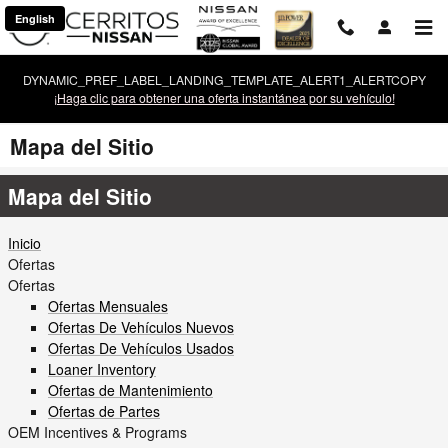
Saltar al contenido principal
English
DYNAMIC_PREF_LABEL_LANDING_TEMPLATE_ALERT1_ALERTCOPY
¡Haga clic para obtener una oferta instantánea por su vehículo!
Mapa del Sitio
Mapa del Sitio
Inicio
Ofertas
Ofertas
Ofertas Mensuales
Ofertas De Vehículos Nuevos
Ofertas De Vehículos Usados
Loaner Inventory
Ofertas de Mantenimiento
Ofertas de Partes
OEM Incentives & Programs