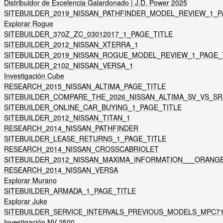
Distribuidor de Excelencia Galardonado | J.D. Power 2025
SITEBUILDER_2019_NISSAN_PATHFINDER_MODEL_REVIEW_1_P
Explorar Rogue
SITEBUILDER_370Z_ZC_03012017_1_PAGE_TITLE
SITEBUILDER_2012_NISSAN_XTERRA_1
SITEBUILDER_2019_NISSAN_ROGUE_MODEL_REVIEW_1_PAGE_
SITEBUILDER_2102_NISSAN_VERSA_1
Investigación Cube
RESEARCH_2015_NISSAN_ALTIMA_PAGE_TITLE
SITEBUILDER_COMPARE_THE_2026_NISSAN_ALTIMA_SV_VS_SR
SITEBUILDER_ONLINE_CAR_BUYING_1_PAGE_TITLE
SITEBUILDER_2012_NISSAN_TITAN_1
RESEARCH_2014_NISSAN_PATHFINDER
SITEBUILDER_LEASE_RETURNS_1_PAGE_TITLE
RESEARCH_2014_NISSAN_CROSSCABRIOLET
SITEBUILDER_2012_NISSAN_MAXIMA_INFORMATION___ORANG
RESEARCH_2014_NISSAN_VERSA
Explorar Murano
SITEBUILDER_ARMADA_1_PAGE_TITLE
Explorar Juke
SITEBUILDER_SERVICE_INTERVALS_PREVIOUS_MODELS_MPC71
Investigación NV 2500