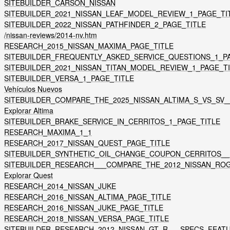
SITEBUILDER_CARSON_NISSAN
SITEBUILDER_2021_NISSAN_LEAF_MODEL_REVIEW_1_PAGE_TI
SITEBUILDER_2022_NISSAN_PATHFINDER_2_PAGE_TITLE
/nissan-reviews/2014-nv.htm
RESEARCH_2015_NISSAN_MAXIMA_PAGE_TITLE
SITEBUILDER_FREQUENTLY_ASKED_SERVICE_QUESTIONS_1_P
SITEBUILDER_2021_NISSAN_TITAN_MODEL_REVIEW_1_PAGE_T
SITEBUILDER_VERSA_1_PAGE_TITLE
Vehículos Nuevos
SITEBUILDER_COMPARE_THE_2025_NISSAN_ALTIMA_S_VS_SV_
Explorar Altima
SITEBUILDER_BRAKE_SERVICE_IN_CERRITOS_1_PAGE_TITLE
RESEARCH_MAXIMA_1_1
RESEARCH_2017_NISSAN_QUEST_PAGE_TITLE
SITEBUILDER_SYNTHETIC_OIL_CHANGE_COUPON_CERRITOS_
SITEBUILDER_RESEARCH___COMPARE_THE_2012_NISSAN_RO
Explorar Quest
RESEARCH_2014_NISSAN_JUKE
RESEARCH_2016_NISSAN_ALTIMA_PAGE_TITLE
RESEARCH_2016_NISSAN_JUKE_PAGE_TITLE
RESEARCH_2018_NISSAN_VERSA_PAGE_TITLE
SITEBUILDER_RESEARCH_2012_NISSAN_GT_R___SPECS_FEAT